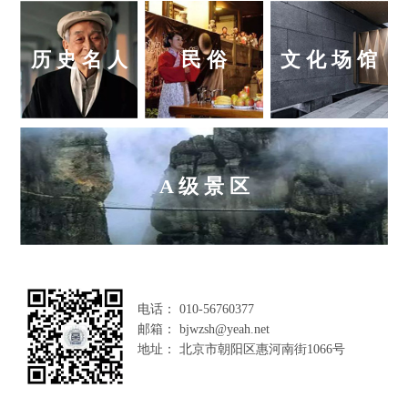
历 史 名 人
民 俗
文 化 场 馆
A 级 景 区
电话： 010-56760377
邮箱： bjwzsh@yeah.net
地址： 北京市朝阳区惠河南街1066号