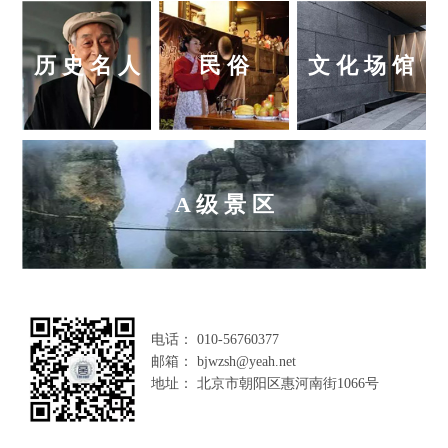
历 史 名 人
民 俗
文 化 场 馆
A 级 景 区
电话： 010-56760377
邮箱： bjwzsh@yeah.net
地址： 北京市朝阳区惠河南街1066号