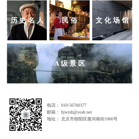
历 史 名 人
民 俗
文 化 场 馆
A 级 景 区
电话： 010-56760377
邮箱： bjwzsh@yeah.net
地址： 北京市朝阳区惠河南街1066号