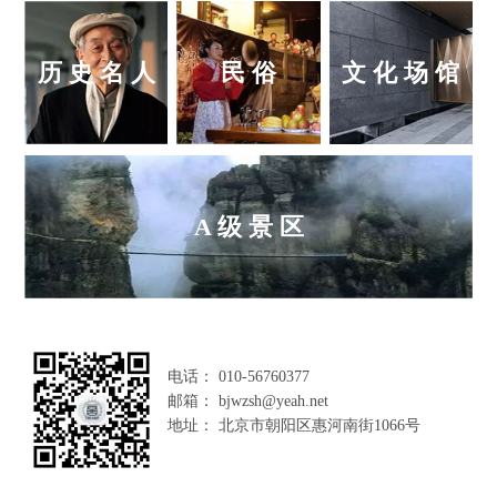
历 史 名 人
民 俗
文 化 场 馆
A 级 景 区
电话： 010-56760377
邮箱： bjwzsh@yeah.net
地址： 北京市朝阳区惠河南街1066号