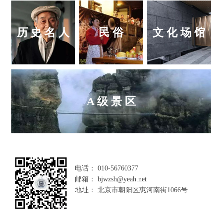
历 史 名 人
民 俗
文 化 场 馆
A 级 景 区
电话： 010-56760377
邮箱： bjwzsh@yeah.net
地址： 北京市朝阳区惠河南街1066号