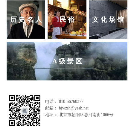
历 史 名 人
民 俗
文 化 场 馆
A 级 景 区
电话： 010-56760377
邮箱： bjwzsh@yeah.net
地址： 北京市朝阳区惠河南街1066号