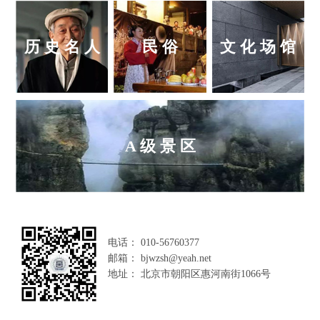
历 史 名 人
民 俗
文 化 场 馆
A 级 景 区
电话： 010-56760377
邮箱： bjwzsh@yeah.net
地址： 北京市朝阳区惠河南街1066号